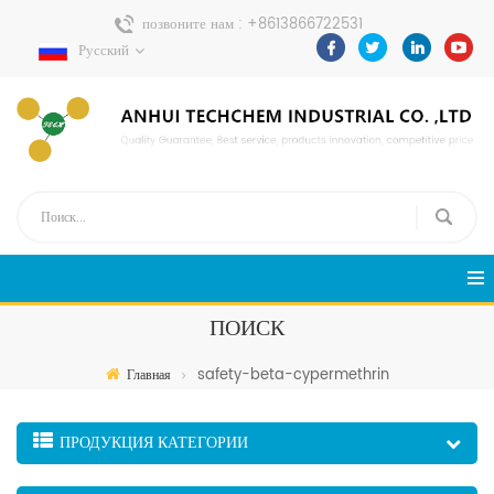
позвоните нам :
+8613866722531
Русский
Отправить сообщение :
pweiping@techemi.com
ПОИСК
safety-beta-cypermethrin
Главная
ПРОДУКЦИЯ КАТЕГОРИИ