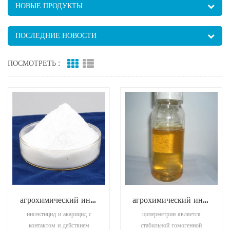
НОВЫЕ ПРОДУКТЫ
ПОСЛЕДНИЕ НОВОСТИ
ПОСМОТРЕТЬ :
агрохимический инсектицид бета-циперметрин
агрохимический инсектицид циперметрин
инсектицид и акарицид с
циперметрин является
контактом и действием
стабильной гомогенной