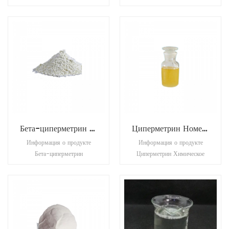
желудка. контроль
жидкостью или желтой
подвижных стадий клещей,
липкой жидкостью. нет
листоверток, присосок,
видимых взвешенных
колорадских жуков и т. д.
веществ и осадков.
Бета-циперметрин Номер CAS: 67375-30-8
Циперметрин Номер CAS: 52315-07-8
Информация о продукте
Информация о продукте
Бета-циперметрин
Циперметрин Химическое
Химическое название: 2,2-
название: (±)α-циано-(3-
диметил-3-(2,2-
фенокси)бензи-(1R,S)-
дихлорвинил)циклопропанка
цис,транс-2,2-диметил-3-
рбоксилат-α-циано-(3-
(2,2-
фенокси)бензиловый эфир.
дихлорвинил)циклопропанка
КАС №: 67375-30-8
рбоксилат КАС №: 52315-