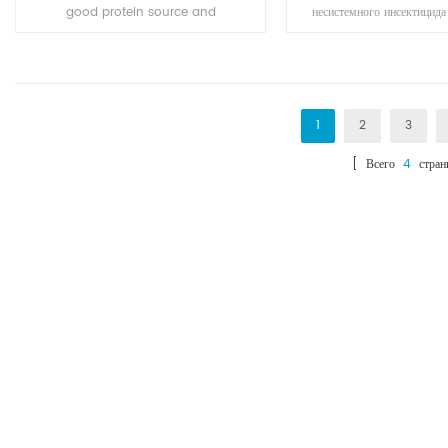
good protein source and
несистемного инсектицида
substitute of animal sourced
с контактом и действие
protein (e.g. fish meal, pork meal,
проявляет трансаминарн
etc.) in pourtry, livestocks, and
aquafeed industries.
1
2
3
[ Всего
4
стран