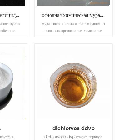
агрохимический фунгицид диметоморф 50% wdg
основная химическая муравьиная кислота
спользуется
муравьиная кислота является одним из
особенно в
основных органических химических
ницы.
материалов, широко используемых в
пестицидах, коже, красках,
фармацевтической и резиновой
промышленности.
с
dichlorvos ddvp
действия
dichlorvos ddvp атакует нервную