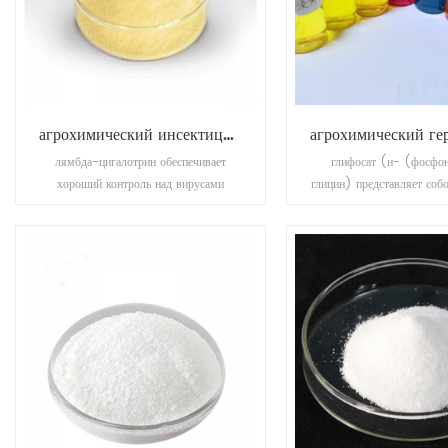
агрохимический инсектицид лямбда-цигалотрин
лямбда-цигалотрин обеспечивает
глифосат (н- (фосфо
хороший контроль над вирусами
глицин) представляет соб
растительного происхождения,
гербицид широкого спектр
насекомыми. также используется для
осушитель культ
борьбы с насекомыми-вредителями в
общественном здравоохранении.