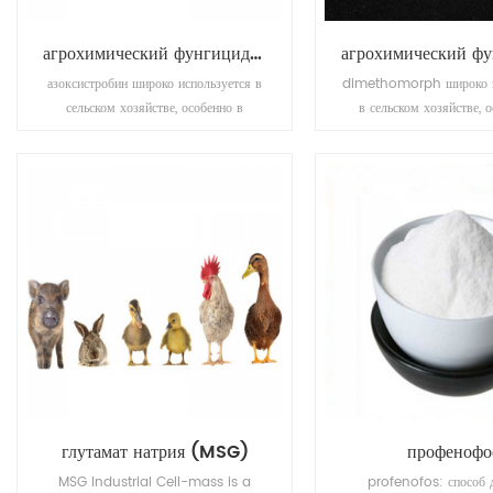
агрохимический фунгицид азоксистробин 50% wdg
азоксистробин широко используется в
dimethomorph широко и
сельском хозяйстве, особенно в
в сельском хозяйстве, 
выращивании пшеницы.
выращивании пше
глутамат натрия (MSG)
профенофо
MSG Industrial Cell-mass is a
profenofos: способ 