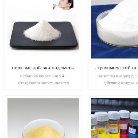
пищевые добавки подсластители сорбиновая кислота
сорбиновая кислота или 2,4-
инсектицид и акарицид с 
гексадиеновая кислота, является
действием желудка. к
природным органическим соединением,
подвижных стадий к
используемым в качестве консерванта
листоверток, присосок, 
для пищевых продуктов , сорбиновая
жуков и т. д.
кислота представляет собой бесцветное
твердое вещество, которое легко
растворяется в воде и легко
воспламеняется.