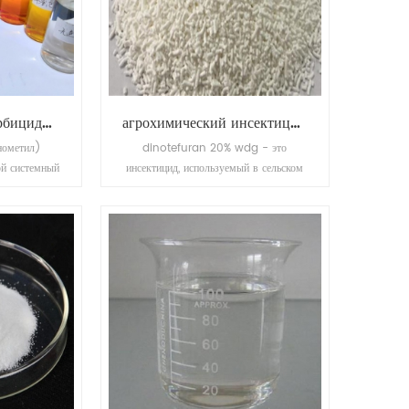
агрохимический гербицидный глифосат
агрохимический инсектицид динотефуран 20% wdg
нометил)
dinotefuran 20% wdg - это
ой системный
инсектицид, используемый в сельском
а действия и
хозяйстве и ветеринарии для
ур.
уничтожения внешних паразитов
насекомых с домашним скотом и
домашними животными.