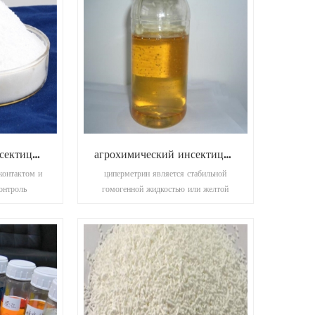
агрохимический инсектицид бета-циперметрин
агрохимический инсектицид циперметрин
контактом и
циперметрин является стабильной
онтроль
гомогенной жидкостью или желтой
лещей,
липкой жидкостью. нет видимых
колорадских
взвешенных веществ и осадков.