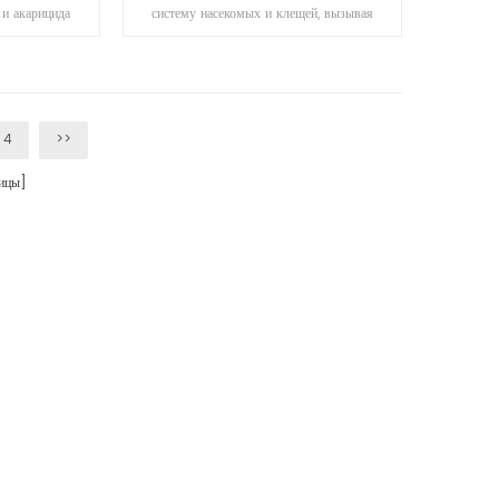
 и акарицида
систему насекомых и клещей, вызывая
м желудка.
паралич в течение нескольких часов.
ый эффект.
4
>>
ицы]