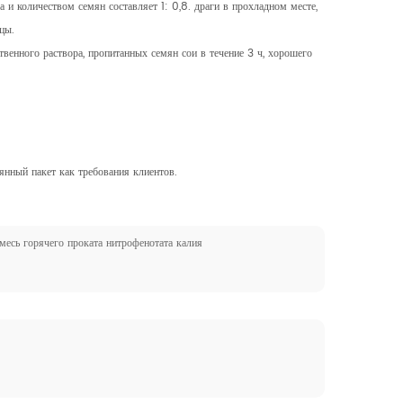
а и количеством семян составляет 1: 0,8. драги в прохладном месте,
цы.
венного раствора, пропитанных семян сои в течение 3 ч, хорошего
нный пакет как требования клиентов.
месь горячего проката нитрофенотата калия