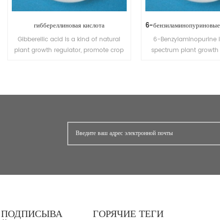
гиббереллиновая кислота
Gibberellic acid is a kind of natural
6-Benzylaminopurine 
plant growth regulator, promote crop
spectrum plant growth r
growth, early mature, improve quality
can accelerate growth o
and increase production. It can be
used with gibberellins, 
used for rice, wheat and barley, cotton,
can be improve
fruit, vegetables and other crops,
Benzylaminopurine sti
promote its growth, sprout, blossom
following effects: cell div
and bear fruit.
bud emergence (apples
basal shoot formatio
orchids); flowering (cyc
fruit set (grapes, oran
ПОДПИСЫВА
ГОРЯЧИЕ ТЕГИ