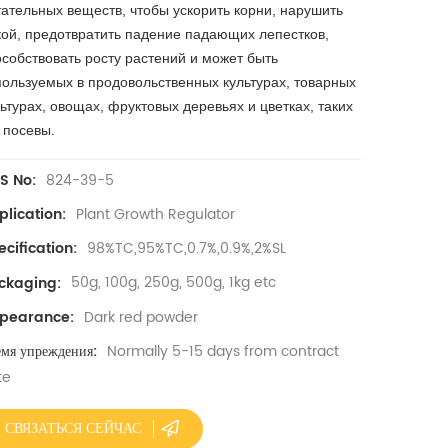
тательных веществ, чтобы ускорить корни, нарушить
кой, предотвратить падение падающих лепестков,
особствовать росту растений и может быть
пользуемых в продовольственных культурах, товарных
ьтурах, овощах, фруктовых деревьях и цветках, таких
 посевы.
824-39-5
S No:
Plant Growth Regulator
plication:
98%TC,95%TC,0.7%,0.9%,2%SL
cification:
50g, 100g, 250g, 500g, 1kg etc
ckaging:
Dark red powder
pearance:
Normally 5-15 days from contract
мя упреждения:
te
СВЯЗАТЬСЯ СЕЙЧАС