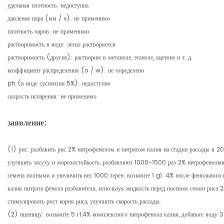
удельная плотность: недоступна
давление пара (мм / ч): не применимо
плотность паров: не применимо
растворимость в воде: легко растворяется
растворимость (другие): растворим в метаноле, этаноле, ацетоне и т. д.
коэффициент распределения (o / w): не определено
ph (в виде суспензии 5%): недоступно
скорость испарения: не применимо
заявление:
(1) рис: разбавить рис 2% нитрофенолом и нитратом калия на стадии рассады в 2
улучшить засуху и морозостойкость. разбавляют 1000-1500 раз 2% нитрофенольной
семена полными и увеличить вес 1000 зерен. возьмите 1 g1. 4% после фенольног
калия нитрата фенола разбавителя, используя жидкость перед посевом семян риса 
стимулировать рост корня риса, улучшить скорость рассады.
(2) пшеницу: возьмите 5 г1,4% комплексного нитрофенола калия, добавьте воду 3 