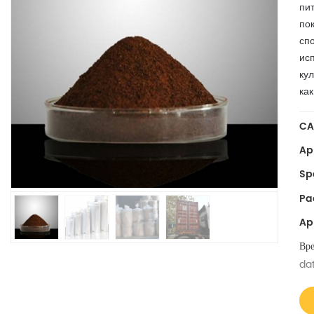
пи
по
сп
ис
кул
как
CA
Ap
Spe
Pa
Ap
Вре
da