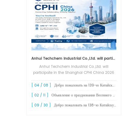
Anhui Techchem Industrial Co.,Ltd. will participate in the Shanghai CPHI China 2026 exhibition.
Anhui Techchem Industrial Co.,Ltd. will
participate in the Shanghai CPHI China 2026
exhibition. The 24th CPHI China 2026 will
grandly kick off at the Shanghai New
[ 04 / 08 ]
Добро пожаловать на 139-ю Китайскую выставку импорта и экспорта (Кантонскую ярмарку).
International Expo Center from June 1...
[ 02 / 11 ]
Объявление о праздновании Весеннего фестиваля 2026 года!
[ 09 / 30 ]
Добро пожаловать на 138-ю Китайскую ярмарку импортных и экспортных товаров