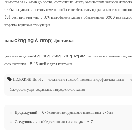
лекарства за 12 часов до посева, соотношение между количеством жидкого лекарств
чтобы высушить и посеять семена, чтобы способствовать прорастанию семян пшени
(3) соя: приготовлено с 1,8% нитрофенола калия с образованием 6000 раз лекарст
эффекта корневой стимуляции
папа
c
kaging & amp; Доставка
:
упаковывая детали50g, 100g, 250g, 500g, 1kg etc. мы также признаваем подгоня
срок поставки - 5-15 дней с даты контракта
ПОХОЖИЕ ТЕГИ :
соединение высокой чистоты нитрофенотата калия
с
быстросохнущее соединение нитрофенотата калия
Предыдущий :
6-бензиламинопуриновые цитокинины 6-бета
Следующая :
гиббереллиновая кислота ga4 + 7