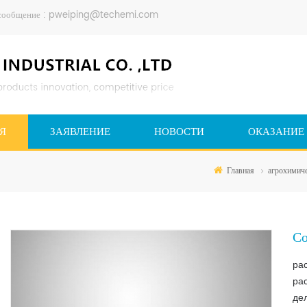
сообщение :
pweiping@techemi.com
Я
ЗАЯВЛЕНИЕ
НОВОСТИ
ОКАЗАНИЕ
Главная
агрохимич
Со
ра
ра
де