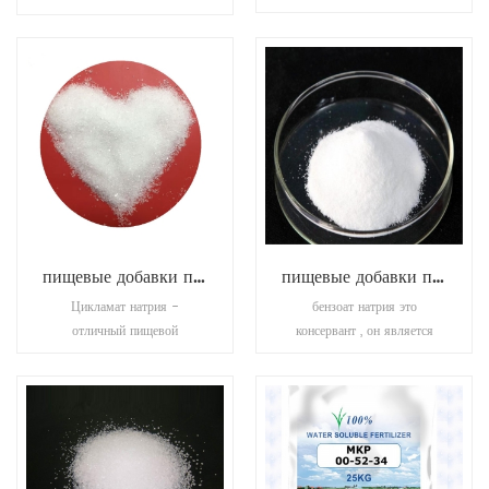
сахара), это
подсластителем, также
высокостабильный
идентифицированным как n-
кристаллический
1-альфа-аспартил-1-
подсластитель с химической
фенилаланин-1-метиловый
структурой, подобный
эфир. это белая, без запаха,
сахарину. он существует в
кристаллическая сила
белом кристалле или
гранулированного)
кристаллическом порошке,
подсластителя, обладающего
точка плавления & gt; 250 °
сладким вкусом.
c (лит.).
пищевые добавки подсластители натрия цикламат
пищевые добавки подсластители бензоат натрия
Цикламат натрия -
бензоат натрия это
отличный пищевой
консервант , он является
подсластитель, который
бактериостатическим и
может покрывать горький
фунгистатическим в
вкус. он без вреда для
кислотных условиях.
человека и без сахара и
этонаиболее широко
низкой калорийности, хотя в
используются в кислотных
30-50 раз слаще сахарозы
продуктах, таких как