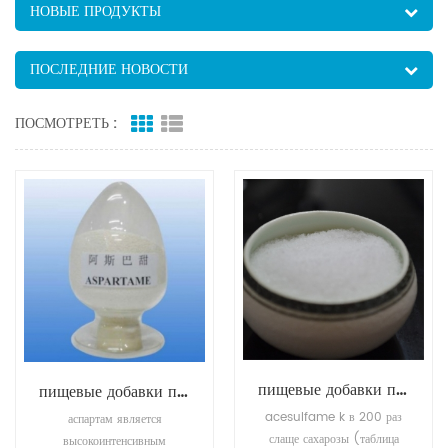
НОВЫЕ ПРОДУКТЫ
ПОСЛЕДНИЕ НОВОСТИ
ПОСМОТРЕТЬ :
пищевые добавки подсластители acesulfame-k
пищевые добавки подсластители аспартам
acesulfame k в 200 раз
аспартам является
слаще сахарозы (таблица
высокоинтенсивным