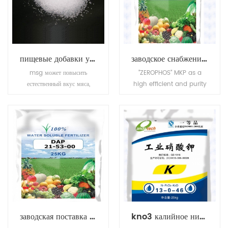
и т. д.
салатные заправки
(уксус), газированные
напитки (угольная кислота),
джемы и фруктовые соки
(лимонная кислота), соленья
пищевые добавки усилитель вкуса msg
заводское снабжение монокалий фосфатом
(уксус) и приправы.
msg может повысить
"ZEROPHOS" MKP as a
естественный вкус мяса,
high efficient and purity
птицы, рыбы и овощей и
compound fertilizer, has
является популярным
high nutrition ingredient,
ароматом.
also MKP has stable
chemical property, it is
odorless, tasteless, non
toxic, easily to dissolve in
water and hard to get
caked.
заводская поставка фосфата аммония (dap)
kno3 калийное нитратное калийное удобрение