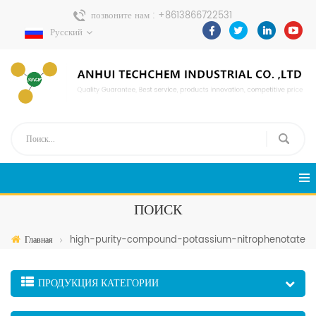
позвоните нам :
+8613866722531
Русский
Отправить сообщение :
pweiping@techemi.com
ПОИСК
high-purity-compound-potassium-nitrophenotate
Главная
ПРОДУКЦИЯ КАТЕГОРИИ