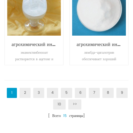
пищевым консервантом,
который ингибирует рост
плесени, дрожжей и
некоторых бактерий.
агрохимический инсектицид эмамектин бензоат
агрохимический инсектицид пиметрозин
эмамектинбензоат
лямбда-цигалотрин
растворяется в ацетоне и
обеспечивает хороший
метаноле, редко растворяется
контроль над вирусами
в воде, но нерастворим в
растительного
петролейном эфире.
происхождения, насекомыми.
также используется для
борьбы с насекомыми-
1
2
3
4
5
6
7
8
9
вредителями в
10
>>
общественном
здравоохранении.
[ Всего
15
страницы]