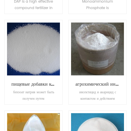
DAP is a high effective
Monoammonium
compound fertilizer in
Phosphate is
agriculture. It provides
transparence and
the correct proportion of
achromaticity square
phosphate and nitrogen
crystal, the relative
needed for farming
density is 1.083(19/4oC).
wheat, barley and
The molten point is
vegetables.
180oC. The refractive
index is 1.479. It is easily
soluble in water, tinily
soluble in ethanol, not
soluble in acetone,
acetic acid.
пищевые добавки консервант бензоат калия
агрохимический инсектицид ацетамиприд
бензоат натрия может быть
инсектицид и акарицид с
получен путем
контактом и действием
взаимодействия гидроксида
желудка. контроль
натрия с бензойной
подвижных стадий клещей,
кислотой. Бензоат калия
листоверток, присосок,
(e212), калиевая соль
колорадских жуков и т. д.
бензойной кислоты, является