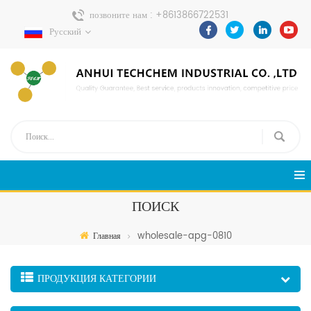
позвоните нам :
+8613866722531
Русский
Отправить сообщение :
pweiping@techemi.com
ПОИСК
wholesale-apg-0810
Главная
ПРОДУКЦИЯ КАТЕГОРИИ