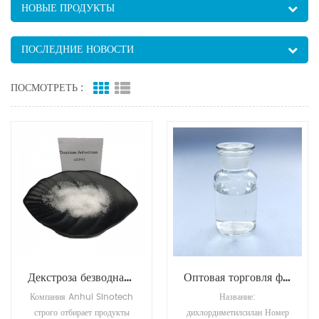
НОВЫЕ ПРОДУКТЫ
ПОСЛЕДНИЕ НОВОСТИ
ПОСМОТРЕТЬ :
Декстроза безводная CAS NO.50-99-7 Оптовые пищевые добавки
Оптовая торговля фабрикой дихлордиметилсилана (M2/DMDCS) № CAS 75-78-5
Компания Anhui Sinotech
Название:
строго отбирает продукты
дихлордиметилсилан Номер