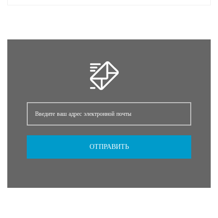
обезболивающим и жаропонижающим действием. избирательное
ингибирование ЦОГ-2 на ЦОГ-1 слабое, поэтому в пищеварительной
системе мало побочных реакций.
ОТПРАВИТЬ