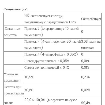
Спецификация:
ИК: соответствует спектру,
Соответствует
полученному с парацетамолом CRS.
Связанные
Примесь J (хлорацетанид ≤ 10 частей
0
вещества
на миллион)
Примесь K (4-аминофенол≤ 50 частей
3,03 части на
на миллион)
миллион
Примесь F (4-нитрофенол ≤ 0,05%)
0
Любая другая примесь ≤ 0,05%
0,01%
Сумма других примесей ≤ 0,1%
0,01%
Убыток от
≤0,5%
0,23%
высыхания
Остаток при
≤0,1%
0,02%
прокаливании
99,0%-101,0% (в пересчете на сухое
анализ
99,4%