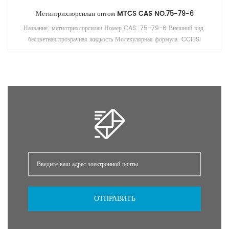
Метилтрихлорсилан оптом MTCS CAS NO.75-79-6
Название: метилтрихлорсилан Номер CAS: 75-79-6 Внешний вид:
бесцветная прозрачная жидкость Молекулярная формула: CCl3Si
Молекулярный вес: 146,4536 Относительная плотность (вода = 1): 1,28
Температура вспышки: -9 ℃ (закрытая чашка) Температура плавления:
-90 ℃ Температура кипения: 66 ℃
ОТПРАВИТЬ