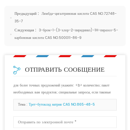
Предыдущий :
Лямбда-цигалтриновая кислота CAS NO.72748-
35-7
Следующая :
3-бром-1-(3-хлор-2-пиридинил)-1H-пиразол-5-
карбоновая кислота CAS NO.500011-86-9
ОТПРАВИТЬ СООБЩЕНИЕ
для более точных предложений укажите: <b> количество; пакет
необходимых вам продуктов; специальные запросы, если таковые
имеются. <b>
Тема :
Трет-бутоксид натрия CAS NO.865-48-5