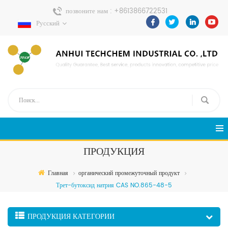
позвоните нам :
+8613866722531
Русский
Отправить сообщение :
pweiping@techemi.com
ПРОДУКЦИЯ
Главная
органический промежуточный продукт
Трет-бутоксид натрия CAS NO.865-48-5
ПРОДУКЦИЯ КАТЕГОРИИ