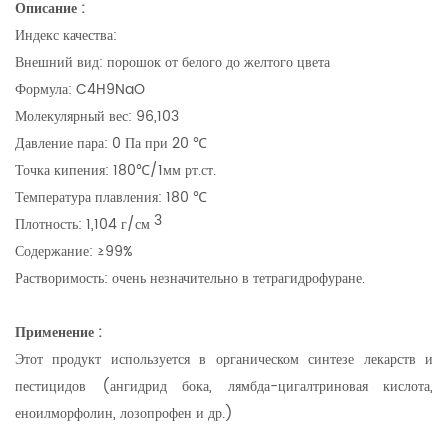
Описание
:
Индекс качества:
Внешний вид: порошок от белого до желтого цвета
Формула: C4H9NaO
Молекулярный вес: 96,103
Давление пара: 0 Па при 20 ℃
Точка кипения: 180℃/1мм рт.ст.
Температура плавления: 180 ℃
3
Плотность: 1,104 г/см
Содержание: ≥99%
Растворимость: очень незначительно в тетрагидрофуране.
Применение
:
Этот продукт используется в органическом синтезе лекарств и
пестицидов (ангидрид бока, лямбда-цигалтриновая кислота,
еноилморфолин, лозопрофен и др.)