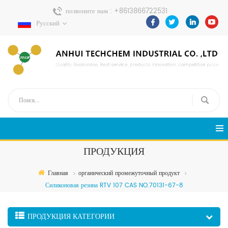
позвоните нам :
+8613866722531
Русский
Отправить сообщение :
pweiping@techemi.com
ПРОДУКЦИЯ
Главная
органический промежуточный продукт
Силиконовая резина RTV 107 CAS NO.70131-67-8
ПРОДУКЦИЯ КАТЕГОРИИ