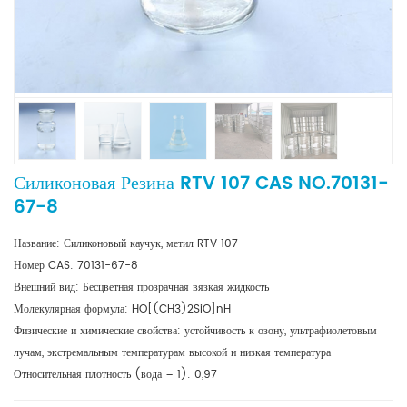
Силиконовая Резина RTV 107 CAS NO.70131-
67-8
Название: Силиконовый каучук, метил RTV 107
Номер CAS: 70131-67-8
Внешний вид: Бесцветная прозрачная вязкая жидкость
Молекулярная формула: HO[(CH3)2SiO]nH
Физические и химические свойства: устойчивость к озону, ультрафиолетовым
лучам, экстремальным температурам высокой и низкая температура
Относительная плотность (вода = 1): 0,97