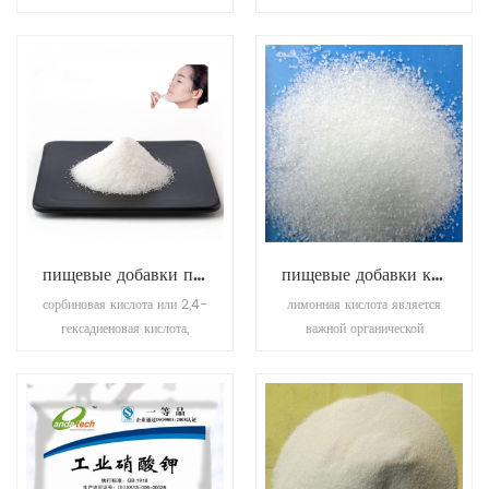
подсластителя и
составляющими
стабилизатора во множестве
растительной
продуктов и напитков.
стевииrebaudiana
bertoni. как стевиозид, так
и ребаудиозид а составляют
250-480раз слаще
сахарозы, и имеют потенциал
длянекалорийные
подсластители ,
пищевые добавки подсластители сорбиновая кислота
пищевые добавки кислый агент безводная лимонная кислота
сорбиновая кислота или 2,4-
лимонная кислота является
гексадиеновая кислота,
важной органической
является природным
кислотой, также известной
органическим соединением,
как бесцветные кристаллы
используемым в качестве
лимонной кислоты, часто
консерванта для пищевых
содержащие молекулу
продуктов , сорбиновая
кристаллической воды, без
кислота представляет собой
запаха, сильной кислотности,