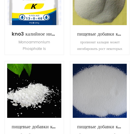
бесцветное твердое вещество,
растворимой в воде.
которое легко растворяется в
воде и легко воспламеняется.
kno3 калийное нитратное калийное удобрение
пищевые добавки консервант кальция пропионат
Monoammonium
пропионат кальция может
Phosphate is
ингибировать рост некоторых
transparence and
отдельных форм и бактерий
achromaticity square
и широко используется в
crystal, the relative
зерновых продуктах, таких
density is 1.083(19/4oC).
как хлеб.
The molten point is
180oC. The refractive
index is 1.479. It is easily
soluble in water, tinily
soluble in ethanol, not
soluble in acetone,
acetic acid.
пищевые добавки консервант бензойная кислота
пищевые добавки консервант бензоат калия