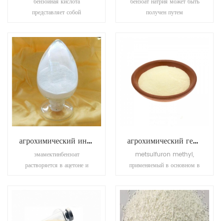
бензойная кислота
бензоат натрия может быть
представляет собой
получен путем
бесцветное кристаллическое
взаимодействия гидроксида
твердое вещество и простую
натрия с бензойной
ароматическую карбоновую
кислотой. Бензоат калия
кислоту.
(e212), калиевая соль
бензойной кислоты, является
пищевым консервантом,
который ингибирует рост
плесени, дрожжей и
некоторых бактерий.
агрохимический инсектицид эмамектин бензоат
агрохимический гербицид мецсульфурон-метил
эмамектинбензоат
metsulfuron methyl,
растворяется в ацетоне и
применяемый в основном в
метаноле, редко растворяется
пшенице, ячмене, овсе и т. д.
в воде, но нерастворим в
для борьбы с большинством
петролейном эфире.
сортов сорняков и некоторых
трав.