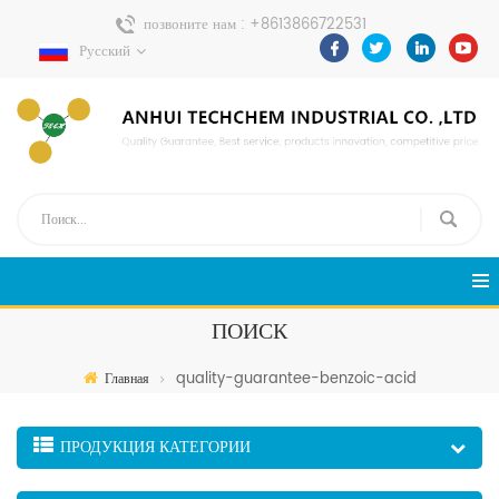
позвоните нам :
+8613866722531
Русский
Отправить сообщение :
pweiping@techemi.com
ПОИСК
quality-guarantee-benzoic-acid
Главная
ПРОДУКЦИЯ КАТЕГОРИИ