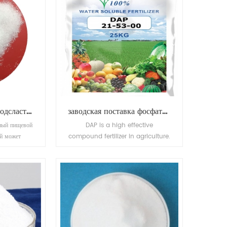
пищевые добавки подсластители натрия цикламат
заводская поставка фосфата аммония (dap)
ный пищевой
DAP is a high effective
ый может
compound fertilizer in agriculture.
он без вреда
It provides the correct proportion
ра и низкой
of phosphate and nitrogen
30-50 раз
needed for farming wheat, barley
т. д.
and vegetables.