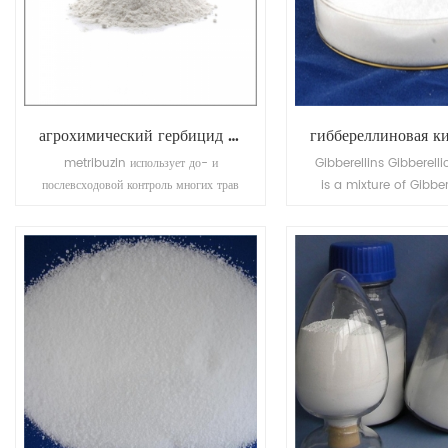
агрохимический гербицид метрибузин
metribuzin использует до- и
Gibberellins Gibberell
послевсходовой контроль многих трав
is a mixture of Gibber
и широколиственных сорняков в
(GA4) and Gibberel
соевых бобов, картофеле, томатах.
(GA7). Used as plan
regulator on apple an
improve the shape, p
resetting, improve the fr
and anticipated th
sprouting.