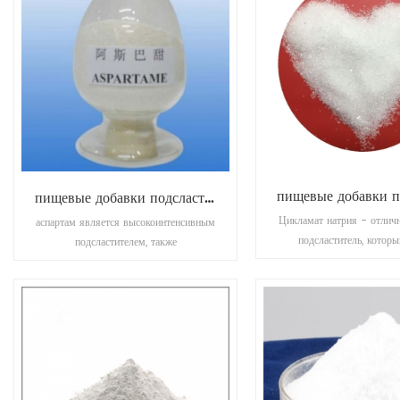
пищевые добавки подсластители аспартам
Цикламат натрия - отлич
аспартам является высокоинтенсивным
подсластитель, котор
подсластителем, также
покрывать горький вкус. 
идентифицированным как n-1-альфа-
для человека и без саха
аспартил-1-фенилаланин-1-метиловый
калорийности, хотя в 
эфир. это белая, без запаха,
слаще сахарозы и 
кристаллическая сила
гранулированного) подсластителя,
обладающего сладким вкусом.