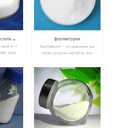
гиббереллиновая кислота ga4 + 7
флуометурон
ic acid 4+7
fluometuron - это применение для
ellic Acid
хлопка, кукурузы, картофеля, лука,
lic Acid
сахарного тростника, фруктов,
t growth
профилактики, тысяч золота и травы
d pear, can
сверчков.
revent the
uit setting,
e shoot