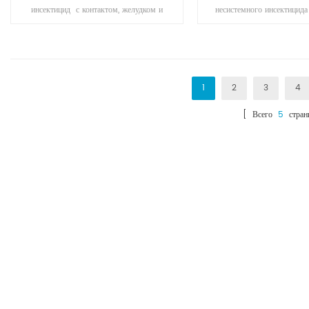
инсектицид с контактом, желудком и
несистемного инсектицида
системной активностью. быстро
с контактом и действие
растение и транспортируется
проявляет трансаминарн
акрометаллически в ксилеме.
1
2
3
4
[ Всего
5
стран