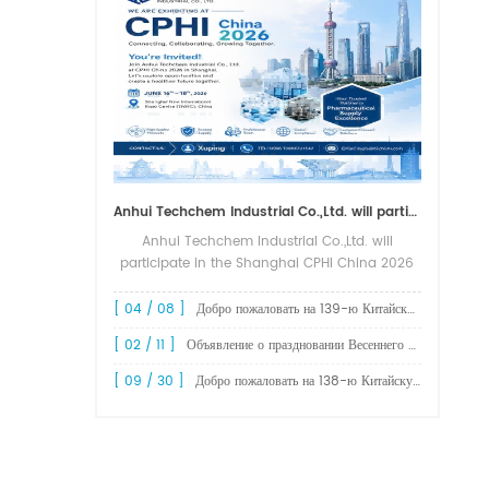
Anhui Techchem Industrial Co.,Ltd. will participate in the Shanghai CPHI China 2026 exhibition.
Anhui Techchem Industrial Co.,Ltd. will
participate in the Shanghai CPHI China 2026
exhibition. The 24th CPHI China 2026 will
grandly kick off at the Shanghai New
[ 04 / 08 ]
Добро пожаловать на 139-ю Китайскую выставку импорта и экспорта (Кантонскую ярмарку).
International Expo Center from June 1...
[ 02 / 11 ]
Объявление о праздновании Весеннего фестиваля 2026 года!
[ 09 / 30 ]
Добро пожаловать на 138-ю Китайскую ярмарку импортных и экспортных товаров