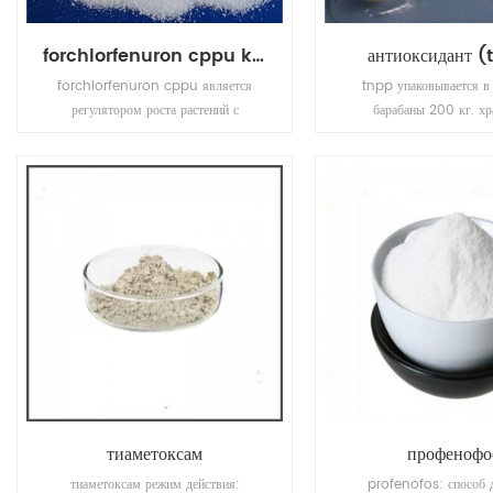
forchlorfenuron cppu kt-30
антиоксидант 
forchlorfenuron cppu является
tnpp упаковывается в
регулятором роста растений с
барабаны 200 кг. хр
активностью цитокинина, используемой
прохладном и сухом мес
в сельском хозяйстве и садоводстве
контейнер закрытым, ко
для увеличения фруктовых плодов.
используется.
тиаметоксам
профенофо
тиаметоксам режим действия:
profenofos: способ 