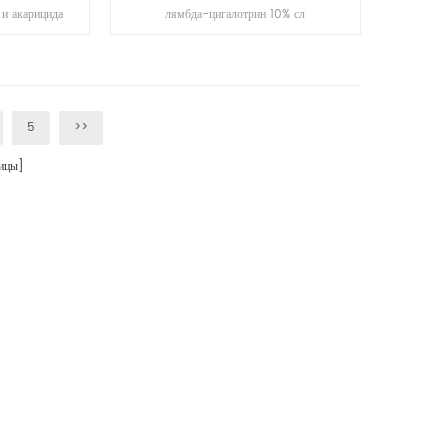
 и акарицида
лямбда-цигалотрин 10% сл
м желудка.
представляет собой системный
ый эффект.
инсектицид с трансломирующей
активностью и с контактом и
действием желудка.
5
>>
ицы]