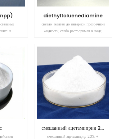
(tnpp)
diethyltoluenediamine
 стальные
светло-желтая до янтарной прозрачной
анить в
жидкости, слабо растворимая в воде,
те, держать
растворимая в спирте, эфире, кетоне и
гда он не
других полярных органических
растворителях, с полиэфиром,
совместимость полиэфирполиола
хороша.
с
смешанный ацетамиприд 20% + лямбда-цигалотрин 10% сл
действия
смешанный ацетамиприд 20% +