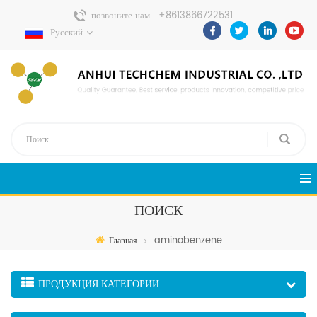
позвоните нам :
+8613866722531
Русский
Отправить сообщение :
pweiping@techemi.com
ПОИСК
aminobenzene
Главная
ПРОДУКЦИЯ КАТЕГОРИИ