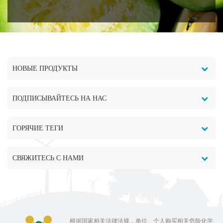
л (20℃) Молекулярная
структура : Описание :
Анилин CAS NO.62-53-3,
также известный как
аминобензол, молекулярная
формула: C6H7N. Это
НОВЫЕ ПРОДУКТЫ
бесцветная маслянистая
жидкость, разлагающаяся при
нагревании до 370°С. Мало
ПОДПИСЫВАЙТЕСЬ НА НАС
растворим в воде, легко
растворим в органических
растворителях, таких как
ГОРЯЧИЕ ТЕГИ
этанол и эфир. Он станет
коричневым под
воздействием воздуха или
СВЯЖИТЕСЬ С НАМИ
солнечного света. Анилин
является одним из наиболее
важных аминов. В основном
используется в производстве
красителей, лекарств, смол, а
根据国家相关法律法规，单位、个人购买相关危险化学
также в качестве ускорителя