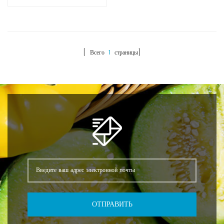
GMP, поддерживает
регистрацию клиентов и
предоставляет
профессиональные услуги
клиентам-химикам на
[ Всего
1
страницы]
мировом рынке.Купить
анилин CAS NO.62-53-3 ,
запрос Anhui Sinotech.
Название :
Анилин КАС №: 62-53-3
Внешний вид: прозрачная
жидкость от бесцветного до
светло-желтого цвета
Молекулярная формула :
C6H7N Молекулярный вес:
93,13 Плотность: 1,0217 г/
см³ Температура плавления:
-6,2 ℃ Температура
ОТПРАВИТЬ
кипения: 181-185 ℃
Растворимость в воде: 36 г/