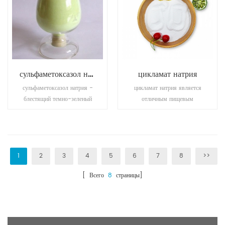
сульфаметоксазол натрия
цикламат натрия
сульфаметоксазол натрия -
цикламат натрия является
блестящий темно-зеленый
отличным пищевым
кристаллический порошок
подсластителем, который
или крошечный темно-
может покрывать горький
коричневый с бронзовым
вкус. он безвреден для
блеском, без запаха,
человека и не содержит
стабильный на воздухе,
сахара и низкокалорийен,
1
2
3
4
5
6
7
8
>>
растворимый в воде,
хотя в 30-50 раз слаще,
[ Всего
8
страницы]
растворимый в этаноле.
чем сахароза и т. д.