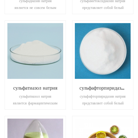
сульфадиазин натрия
сульфаметоксидиазин натрия
является не совсем белым
представляет собой белый
кристаллическим порошком,
или желтоватый
его применение в
кристаллический порошок.
лекарственных препаратах
его применение в
для животных.
фармацевтических
промежуточных продуктах.
сульфатиазол натрия
сульфафторпиридазин натрия
сульфатиазол натрия
сульфафторпиридазин натрия
является фармацевтическим
представляет собой белый
сырьем, активными
или светло-желтый порошок,
фармацевтическими
его применение в
ингредиентами, объемными
фармацевтических
наркотиками, химическими
промежуточных продуктах.
веществами тонкой очистки.