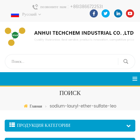
позвоните нам :
+8613866722531
Русский
Отправить сообщение :
pweiping@techemi.com
ПОИСК
sodium-lauryl-ether-sulfate-1eo
Главная
ПРОДУКЦИЯ КАТЕГОРИИ