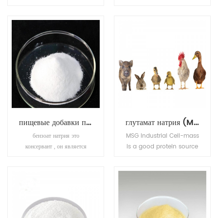
подсластителя и
подсластитель, который
стабилизатора во множестве
может покрывать горький
продуктов и напитков.
вкус. он без вреда для
человека и без сахара и
низкой калорийности, хотя в
30-50 раз слаще сахарозы
и т. д.
пищевые добавки подсластители бензоат натрия
глутамат натрия (MSG)
бензоат натрия это
MSG Industrial Cell-mass
консервант , он является
is a good protein source
бактериостатическим и
and substitute of animal
фунгистатическим в
sourced protein (e.g. fish
кислотных условиях.
meal, pork meal, etc.) in
этонаиболее широко
pourtry, livestocks, and
используются в кислотных
aquafeed industries.
продуктах, таких как