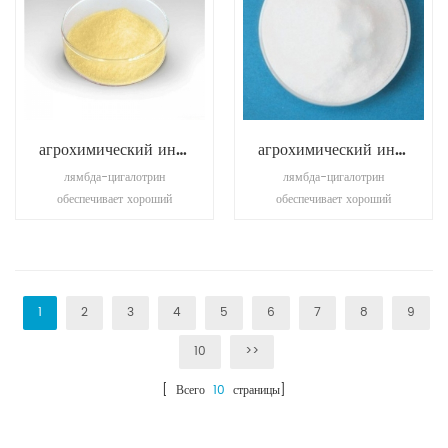
агрохимический инсектицид лямбда-цигалотрин
агрохимический инсектицид пиметрозин
лямбда-цигалотрин
лямбда-цигалотрин
обеспечивает хороший
обеспечивает хороший
контроль над вирусами
контроль над вирусами
растительного
растительного
происхождения, насекомыми.
происхождения, насекомыми.
также используется для
также используется для
борьбы с насекомыми-
борьбы с насекомыми-
1
2
3
4
5
6
7
8
9
вредителями в
вредителями в
10
>>
общественном
общественном
здравоохранении.
здравоохранении.
[ Всего
10
страницы]