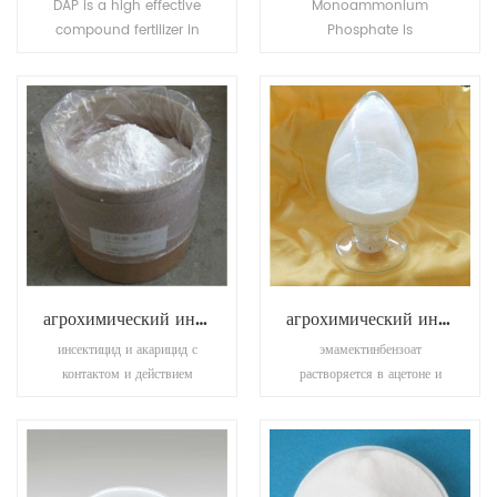
DAP is a high effective
Monoammonium
compound fertilizer in
Phosphate is
agriculture. It provides
transparence and
the correct proportion of
achromaticity square
phosphate and nitrogen
crystal, the relative
needed for farming
density is 1.083(19/4oC).
wheat, barley and
The molten point is
vegetables.
180oC. The refractive
index is 1.479. It is easily
soluble in water, tinily
soluble in ethanol, not
soluble in acetone,
acetic acid.
агрохимический инсектицид ацетамиприд
агрохимический инсектицид эмамектин бензоат
инсектицид и акарицид с
эмамектинбензоат
контактом и действием
растворяется в ацетоне и
желудка. контроль
метаноле, редко растворяется
подвижных стадий клещей,
в воде, но нерастворим в
листоверток, присосок,
петролейном эфире.
колорадских жуков и т. д.