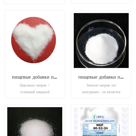
сахара), это
подсластителем, также
высокостабильный
идентифицированным как n-
кристаллический
1-альфа-аспартил-1-
подсластитель с химической
фенилаланин-1-метиловый
структурой, подобный
эфир. это белая, без запаха,
сахарину. он существует в
кристаллическая сила
белом кристалле или
гранулированного)
кристаллическом порошке,
подсластителя, обладающего
точка плавления & gt; 250 °
сладким вкусом.
c (лит.).
пищевые добавки подсластители натрия цикламат
пищевые добавки подсластители бензоат натрия
Цикламат натрия -
бензоат натрия это
отличный пищевой
консервант , он является
подсластитель, который
бактериостатическим и
может покрывать горький
фунгистатическим в
вкус. он без вреда для
кислотных условиях.
человека и без сахара и
этонаиболее широко
низкой калорийности, хотя в
используются в кислотных
30-50 раз слаще сахарозы
продуктах, таких как