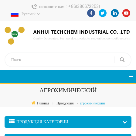
позвоните нам :
+8613866722531
Русский
Отправить сообщение :
pweiping@techemi.com
АГРОХИМИЧЕСКИЙ
Главная
Продукция
агрохимический
ПРОДУКЦИЯ КАТЕГОРИИ