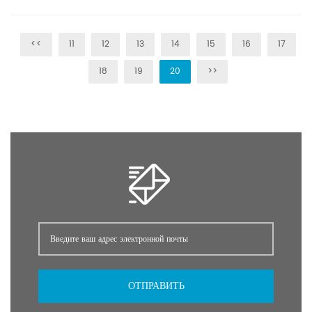
519,1 ° C при 760 мм рт . Давление паров: 3,61E-12
мм рт. ст. при 25°C Плотность: 1,4 г/см3
<<
11
12
13
14
15
16
17
Растворимость в воде: Растворим в воде Условия
хранения: Хранить в защищенном от света месте,
18
19
20
>>
инертная атмосфера, 2-8°C
ОТПРАВИТЬ