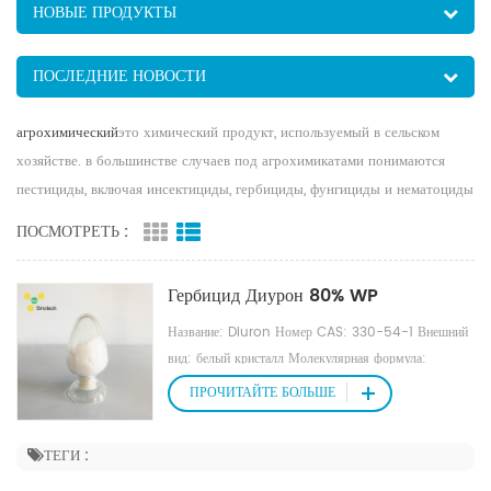
НОВЫЕ ПРОДУКТЫ
ПОСЛЕДНИЕ НОВОСТИ
агрохимический
это химический продукт, используемый в сельском
хозяйстве. в большинстве случаев под агрохимикатами понимаются
пестициды, включая инсектициды, гербициды, фунгициды и нематоциды
ПОСМОТРЕТЬ :
Гербицид Диурон 80% WP
Название: Diuron Номер CAS: 330-54-1 Внешний
вид: белый кристалл Молекулярная формула:
C9H10Cl2N2O Молекулярный вес: 233,0945
ПРОЧИТАЙТЕ БОЛЬШЕ
Плотность: 1,369 г/см3 Температура плавления:
158-159 ℃ Температура кипения: 385,2 ° C при
ТЕГИ :
760 мм рт . °С